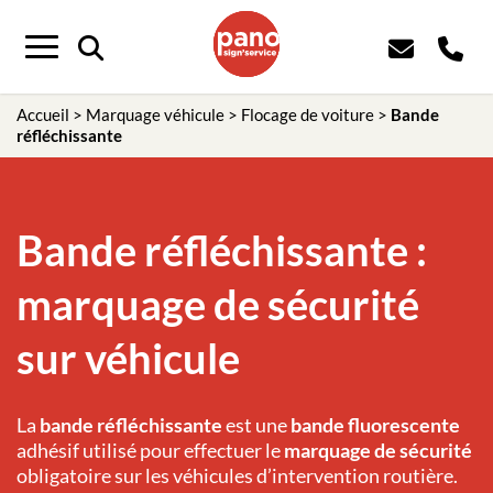
Panneau de gestion des cookies
Menu
Accueil
>
Marquage véhicule
>
Flocage de voiture
>
Bande
réfléchissante
Bande réfléchissante :
marquage de sécurité
sur véhicule
La
bande réfléchissante
est une
bande fluorescente
adhésif utilisé pour effectuer le
marquage de sécurité
obligatoire sur les véhicules d’intervention routière.