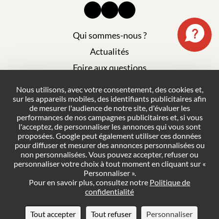
Qui sommes-nous ?
Actualités
Foire aux questions
Mentions légales
Nous utilisons, avec votre consentement, des cookies et,
sur les appareils mobiles, des identifiants publicitaires afin
Plan du site
de mesurer l'audience de notre site, d'évaluer les
Politique de confidentialité
performances de nos campagnes publicitaires et, si vous
l'acceptez, de personnaliser les annonces qui vous sont
Conditions générales de vente
proposées. Google peut également utiliser ces données
pour diffuser et mesurer des annonces personnalisées ou
Gestion des cookies
non personnalisées. Vous pouvez accepter, refuser ou
personnaliser votre choix à tout moment en cliquant sur «
Personnaliser ».
NOUS CONTACTER
Pour en savoir plus, consultez notre
Politique de
confidentialité
DEMANDER UN DEVIS
Tout accepter
Tout refuser
Personnaliser