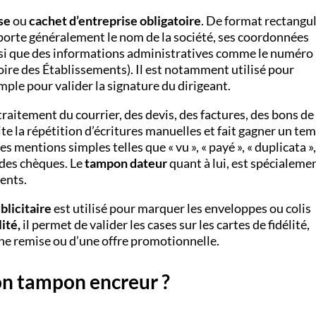
se
ou
cachet d’entreprise obligatoire
. De format rectangul
porte généralement le nom de la société, ses coordonnées
insi que des informations administratives comme le numéro
ire des Établissements).
Il est notamment utilisé pour
ple pour valider la signature du dirigeant.
 traitement du courrier, des devis, des factures, des bons de
e la répétition d’écritures manuelles et fait gagner un te
 mentions simples telles que « vu », « payé », « duplicata »
 des chèques. Le
tampon dateur
quant à lui, est spécialeme
ents.
licitaire
est utilisé pour marquer les enveloppes ou colis
ité,
il
permet de valider les cases sur les cartes de fidélité,
une remise ou d’une offre promotionnelle.
n tampon encreur ?