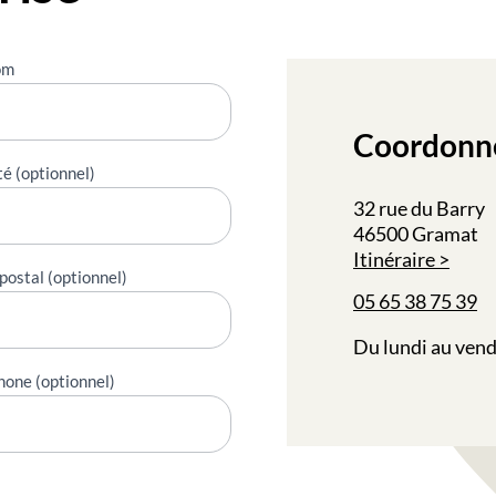
om
Coordonn
té (optionnel)
32 rue du Barry
46500 Gramat
Itinéraire
postal (optionnel)
05 65 38 75 39
Du lundi au vend
hone (optionnel)