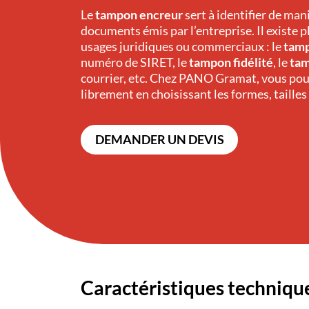
Le
tampon encreur
sert à identifier de man
documents émis par l’entreprise. Il existe p
usages juridiques ou commerciaux : le
tamp
numéro de SIRET, le
tampon fidélité
, le
tam
courrier, etc. Chez PANO Gramat, vous pou
librement en choisissant les formes, tailles
DEMANDER UN DEVIS
Caractéristiques techniqu