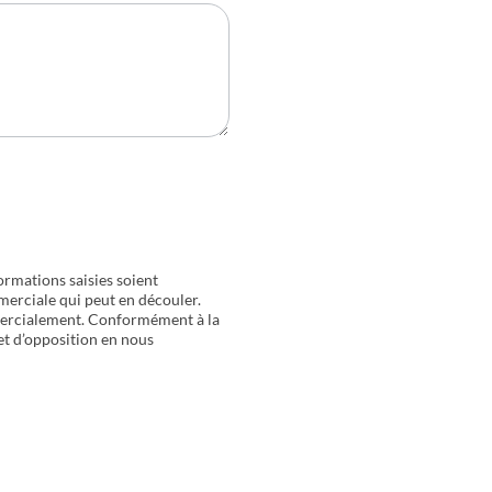
ormations saisies soient
merciale qui peut en découler.
mercialement. Conformément à la
 et d’opposition en nous