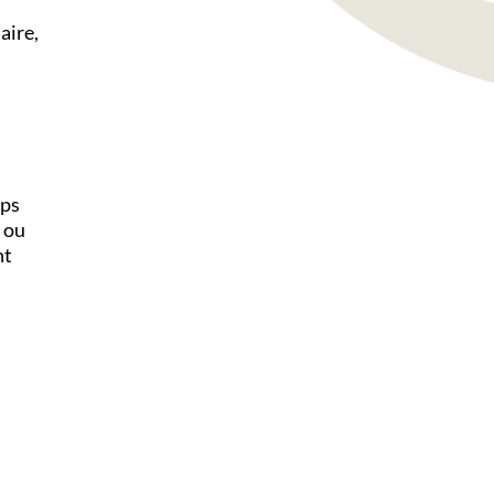
aire,
mps
, ou
nt