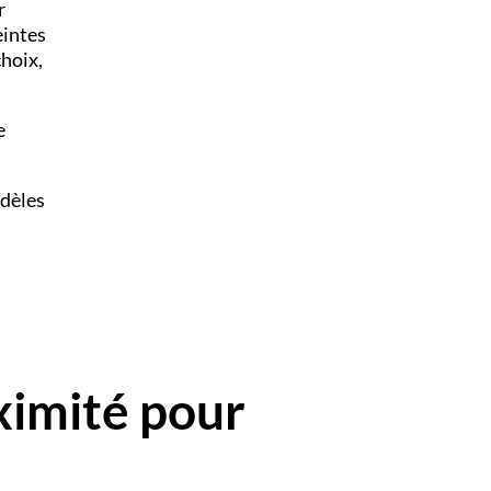
r
eintes
choix,
e
odèles
ximité pour