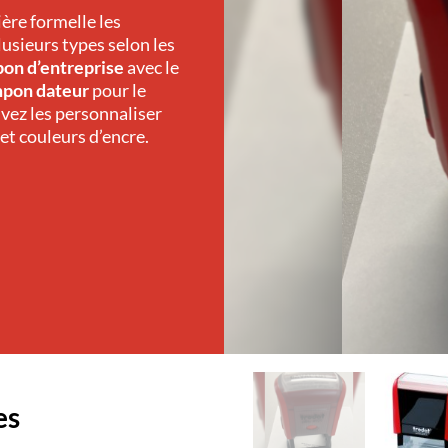
ière formelle les
lusieurs types selon les
on d’entreprise
avec le
pon dateur
pour le
vez les personnaliser
 et couleurs d’encre.
es