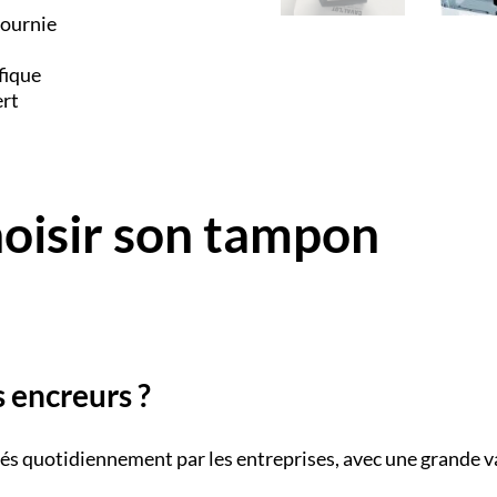
fournie
fique
ert
hoisir son tampon
 encreurs ?
isés quotidiennement par les entreprises, avec une grande v