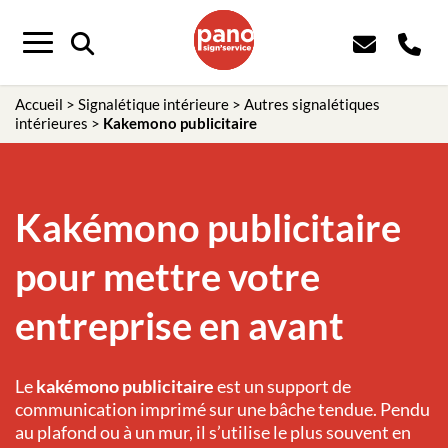
Panneau de gestion des cookies
Menu
Accueil
>
Signalétique intérieure
>
Autres signalétiques
intérieures
>
Kakemono publicitaire
Kakémono publicitaire
pour mettre votre
entreprise en avant
Le
kakémono publicitaire
est un support de
communication imprimé sur une bâche tendue. Pendu
au plafond ou à un mur, il s’utilise le plus souvent en