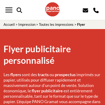
Panneau de gestion des cookies
Menu
Accueil
>
Impression
>
Toutes les impressions
>
Flyer
Flyer publicitaire
personnalisé
Les
flyers
sont des
tracts
ou
prospectus
imprimés sur
papier, utilisés pour diffuser rapidement et
massivement autour d’un point de vente. Solution
économique, le
flyer publicitaire
est entièrement
personnalisable, tant sur le format que sur le type de
papier. L’équipe PANO Gramat vous accompagne dans